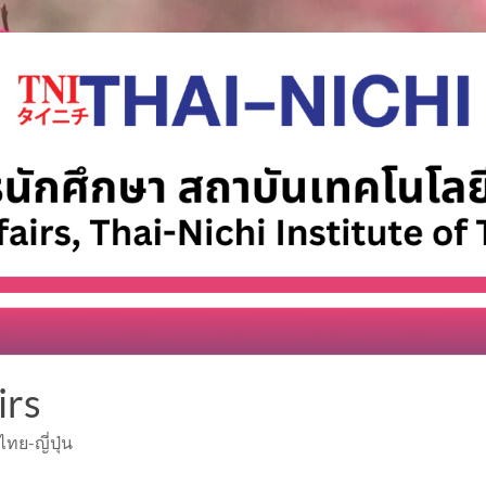
irs
ทย-ญี่ปุ่น