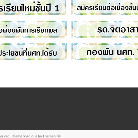
reserved. Theme
Spacious
by ThemeGrill.