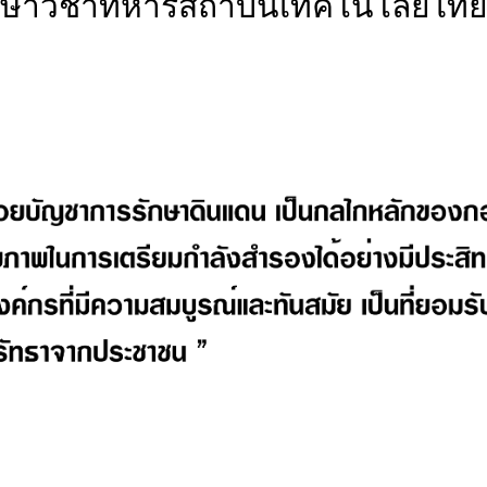
กษาวิชาทหารสถาบันเทคโนโลยีไทย-ญ